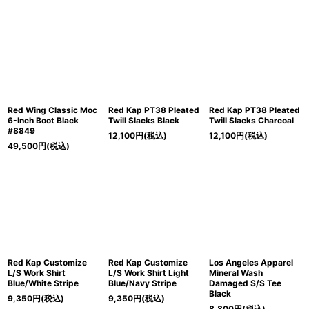
Red Wing Classic Moc
Red Kap PT38 Pleated
Red Kap PT38 Pleated
6-Inch Boot Black
Twill Slacks Black
Twill Slacks Charcoal
#8849
12,100
円
(税込)
12,100
円
(税込)
49,500
円
(税込)
Red Kap Customize
Red Kap Customize
Los Angeles Apparel
L/S Work Shirt
L/S Work Shirt Light
Mineral Wash
Blue/White Stripe
Blue/Navy Stripe
Damaged S/S Tee
Black
9,350
円
(税込)
9,350
円
(税込)
8,800
円
(税込)