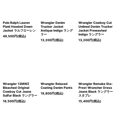
Polo Ralph Lauren
Wrangler Denim
Wrangler Cowboy Cut
Plaid Hooded Down
Trucker Jacket
Unlined Denim Trucker
Jacket ラルフローレン
Antique Indigo ラング
Jacket Prewashed
ラー
Indigo ラングラー
49,500
円
(税込)
13,200
円
(税込)
13,200
円
(税込)
Wrangler 13MWZ
Wrangler Relaxed
Wrangler Remake Sta-
Bleached Original
Coating Denim Pants
Prest Wrancher Dress
Cowboy Cut Jeans
Jeans Black ラングラー
19,800
円
(税込)
Sulfur Black ラングラー
スタプレ
16,500
円
(税込)
15,400
円
(税込)