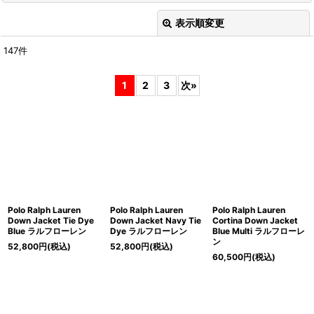
表示順変更
閉じる
147
件
サブカテゴリ
:
1
2
3
次
»
表示数
:
在庫あり
並び順
:
Polo Ralph Lauren
Polo Ralph Lauren
Polo Ralph Lauren
絞り込む
Down Jacket Tie Dye
Down Jacket Navy Tie
Cortina Down Jacket
Blue ラルフローレン
Dye ラルフローレン
Blue Multi ラルフローレ
ン
52,800
円
(税込)
52,800
円
(税込)
60,500
円
(税込)