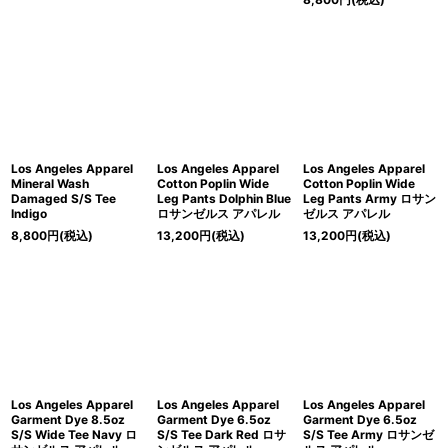
Los Angeles Apparel
Los Angeles Apparel
Los Angeles Apparel
Mineral Wash
Cotton Poplin Wide
Cotton Poplin Wide
Damaged S/S Tee
Leg Pants Dolphin Blue
Leg Pants Army ロサン
Indigo
ロサンゼルス アパレル
ゼルス アパレル
8,800
円
(税込)
13,200
円
(税込)
13,200
円
(税込)
Los Angeles Apparel
Los Angeles Apparel
Los Angeles Apparel
Garment Dye 8.5oz
Garment Dye 6.5oz
Garment Dye 6.5oz
S/S Wide Tee Navy ロ
S/S Tee Dark Red ロサ
S/S Tee Army ロサンゼ