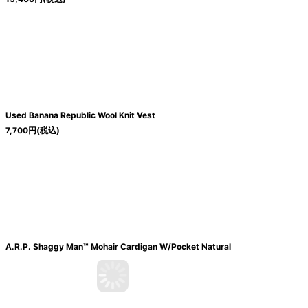
Used Banana Republic Wool Knit Vest
7,700
円
(税込)
A.R.P. Shaggy Man™️ Mohair Cardigan W/Pocket Natural