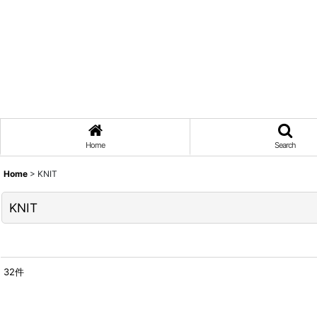
Home
Search
Home
>
KNIT
KNIT
32
件
表示数
: