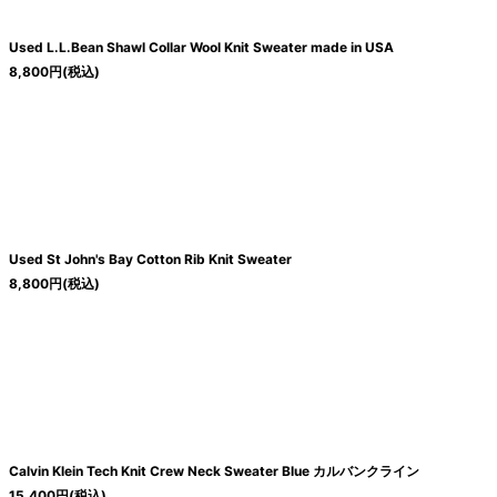
Used L.L.Bean Shawl Collar Wool Knit Sweater made in USA
8,800
円
(税込)
Used St John's Bay Cotton Rib Knit Sweater
8,800
円
(税込)
Calvin Klein Tech Knit Crew Neck Sweater Blue カルバンクライン
15,400
円
(税込)