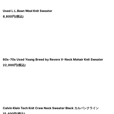
Used L.L.Bean Wool Knit Sweater
8,800
円
(税込)
60s-70s Used Young Breed by Revere V-Neck Mohair Knit Sweater
22,000
円
(税込)
Calvin Klein Tech Knit Crew Neck Sweater Black カルバンクライン
15,400
円
(税込)