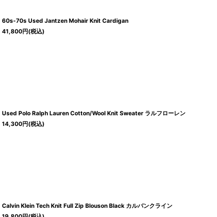
60s-70s Used Jantzen Mohair Knit Cardigan
41,800
円
(税込)
Used Polo Ralph Lauren Cotton/Wool Knit Sweater ラルフローレン
14,300
円
(税込)
Calvin Klein Tech Knit Full Zip Blouson Black カルバンクライン
19,800
円
(税込)