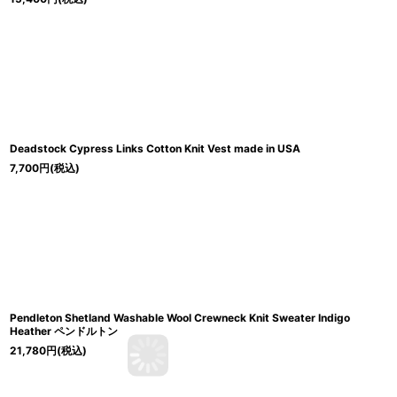
Deadstock Cypress Links Cotton Knit Vest made in USA
7,700
円
(税込)
Pendleton Shetland Washable Wool Crewneck Knit Sweater Indigo
Heather ペンドルトン
21,780
円
(税込)