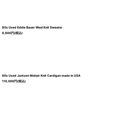
絞り込む
80s Used Eddie Bauer Wool Knit Sweater
8,800
円
(税込)
60s Used Jantzen Mohair Knit Cardigan made in USA
110,000
円
(税込)