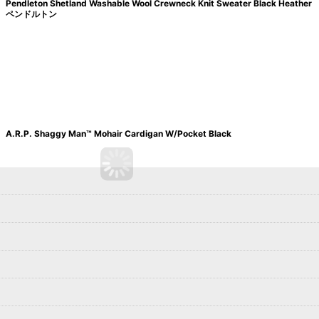
Pendleton Shetland Washable Wool Crewneck Knit Sweater Black Heather
ペンドルトン
A.R.P. Shaggy Man™️ Mohair Cardigan W/Pocket Black