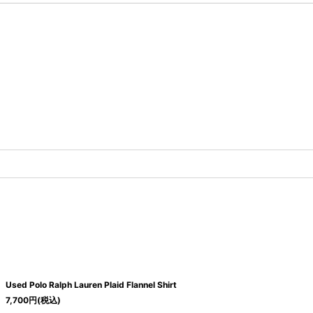
Used Polo Ralph Lauren Plaid Flannel Shirt
7,700
円
(税込)