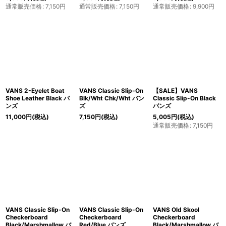
通常販売価格
:
7,150
円
通常販売価格
:
7,150
円
通常販売価格
:
9,900
円
VANS 2-Eyelet Boat
VANS Classic Slip-On
【SALE】VANS
Shoe Leather Black バ
Blk/Wht Chk/Wht バン
Classic Slip-On Black
ンズ
ズ
バンズ
11,000
円
(税込)
7,150
円
(税込)
5,005
円
(税込)
通常販売価格
:
7,150
円
VANS Classic Slip-On
VANS Classic Slip-On
VANS Old Skool
Checkerboard
Checkerboard
Checkerboard
Black/Marshmallow バ
Red/Blue バンズ
Black/Marshmallow バ