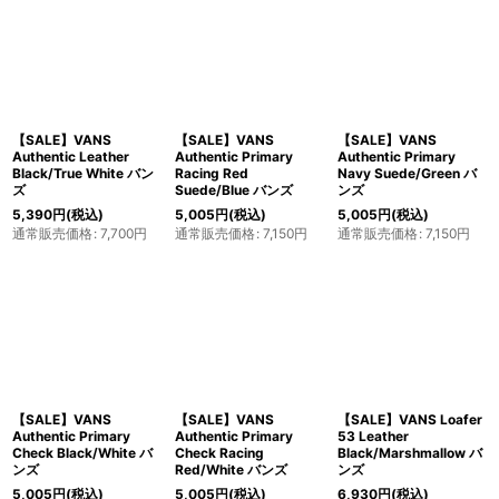
【SALE】VANS
【SALE】VANS
【SALE】VANS
Authentic Leather
Authentic Primary
Authentic Primary
Black/True White バン
Racing Red
Navy Suede/Green バ
ズ
Suede/Blue バンズ
ンズ
5,390
円
(税込)
5,005
円
(税込)
5,005
円
(税込)
通常販売価格
:
7,700
円
通常販売価格
:
7,150
円
通常販売価格
:
7,150
円
【SALE】VANS
【SALE】VANS
【SALE】VANS Loafer
Authentic Primary
Authentic Primary
53 Leather
Check Black/White バ
Check Racing
Black/Marshmallow バ
ンズ
Red/White バンズ
ンズ
5,005
円
(税込)
5,005
円
(税込)
6,930
円
(税込)