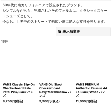
60年代に南カリフォルニアで設立されたブランド。
シンプルながらも、完成されたそのフォルムは、クラシックスケー
トシューズとして、
今なお、世界中のストリートで幅広い層に絶大な支持を誇ります。
表示順変更
閉じる
18
件
表示数
:
在庫あり
並び順
:
絞り込む
VANS Classic Slip-On
VANS Old Skool
VANS PREMIUM
Checkerboard Pale
Checkerboard
Authentic Reissue 44
Petal Pink/Black バン
Navy/Marshmallow バ
LX Black/White バン
ズ
ンズ
ズ
8,250
円
(税込)
9,900
円
(税込)
11,000
円
(税込)