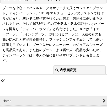
ブーツを中心にアパレルやアクセサリーまで扱うカジュアルブラン
ド、ティンバーランド。1918年マサチューセッツのボストンで靴作
りが始まり、寒い冬に農作業を行うため防水・防寒性に高い靴を追
求しました。そして1973年に初の完全防水・防水保証をつけたブー
ツを開発し「ティンバーランド」と名付けました。今では「イエロ
ーブーツ」「6インチブーツ」と呼ばれるブーツは、現在のものも
高い防水性と防寒性を維持し、ファッションアイテムとしても高い
評価を得ています。ブーツ以外のスニーカー、カジュアルシューズ
も高品質であり、また他のブランドより幅の広い商品も多いため、
ティンバーランドは日本人の足に合いやすいブランドとも言えま
す。
表示順変更
閉じる
0
件
表示数
:
在庫あり
Home
並び順
: