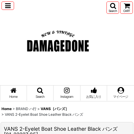
Search
CART
Home
Search
Instagram
お気に入り
マイページ
Home
>
BRAND ハ行
>
VANS［バンズ］
>
VANS 2-Eyelet Boat Shoe Leather Black バンズ
VANS 2-Eyelet Boat Shoe Leather Black バンズ