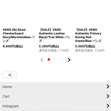
VANS Old Skool
【SALE】VANS
【SALE】VANS
Checkerboard
Authentic Leather
Authentic Primary
Navy/Marshmallow バ
Black/True White バン
Racing Red
ンズ
ズ
Suede/Blue バンズ
9,900
円
(税込)
5,390
円
(税込)
5,005
円
(税込)
通常販売価格
:
7,700
円
通常販売価格
:
7,150
円
Home
Cart
Instagram