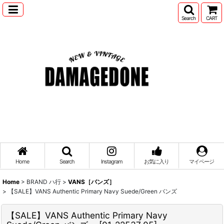
Search
CART
Home
Search
Instagram
お気に入り
マイページ
Home
>
BRAND ハ行
>
VANS［バンズ］
>
【SALE】VANS Authentic Primary Navy Suede/Green バンズ
【SALE】VANS Authentic Primary Navy