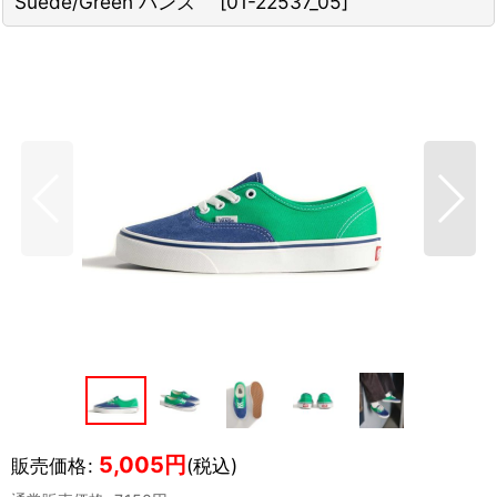
Suede/Green バンズ
[
01-22537_05
]
5,005
円
販売価格
:
(税込)