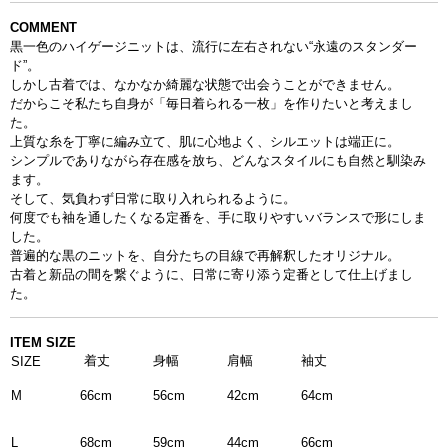
COMMENT
黒一色のハイゲージニットは、流行に左右されない“永遠のスタンダー
ド”。
しかし古着では、なかなか綺麗な状態で出会うことができません。
だからこそ私たち自身が「毎日着られる一枚」を作りたいと考えまし
た。
上質な糸を丁寧に編み立て、肌に心地よく、シルエットは端正に。
シンプルでありながら存在感を放ち、どんなスタイルにも自然と馴染み
ます。
そして、気負わず日常に取り入れられるように。
何度でも袖を通したくなる定番を、手に取りやすいバランスで形にしま
した。
普遍的な黒のニットを、自分たちの目線で再解釈したオリジナル。
古着と新品の間を繋ぐように、日常に寄り添う定番として仕上げまし
た
。
ITEM SIZE
着丈
身幅
肩幅
袖丈
SIZE
66cm
56cm
42cm
64cm
M
L
59cm
44cm
68cm
66cm