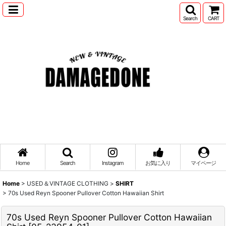
Search
CART
Home
Search
Instagram
お気に入り
マイページ
Home
>
USED＆VINTAGE CLOTHING
>
SHIRT
>
70s Used Reyn Spooner Pullover Cotton Hawaiian Shirt
70s Used Reyn Spooner Pullover Cotton Hawaiian