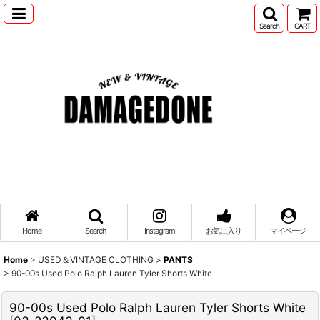
Search
CART
Home
Search
Instagram
お気に入り
マイページ
Home
>
USED＆VINTAGE CLOTHING
>
PANTS
>
90-00s Used Polo Ralph Lauren Tyler Shorts White
90-00s Used Polo Ralph Lauren Tyler Shorts White