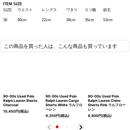
ITEM SIZE
ウエスト
レングス
ワタリ
スソ幅
総丈
SIZE
36
90cm
22cm
35cm
53cm
38cm
この商品を買った人は、こんな商品も買っています
90-00s Used Polo
90-00s Used Polo
90-00s Used Polo
Ralph Lauren Shorts
Ralph Lauren Cargo
Ralph Lauren Chino
Charcoal
Shorts White ラルフロ
Shorts Pink ラルフロー
ーレン
レン
10,450
円
(税込)
9,350
円
(税込)
8,800
円
(税込)