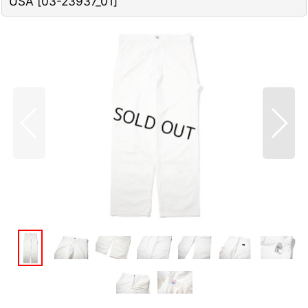
USA
[
03-23937_01
]