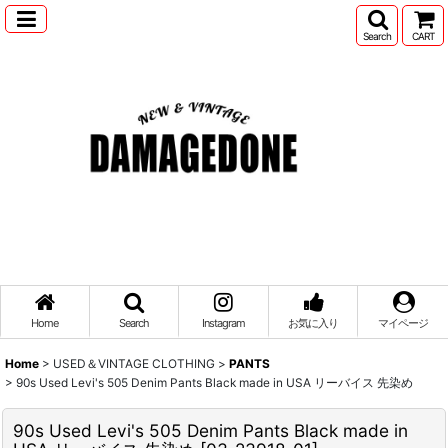
Search
CART
Home
Search
Instagram
お気に入り
マイページ
Home
>
USED＆VINTAGE CLOTHING
>
PANTS
>
90s Used Levi's 505 Denim Pants Black made in USA リーバイス 先染め
90s Used Levi's 505 Denim Pants Black made in