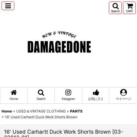
Search
CART
Home
Search
Instagram
お気に入り
マイページ
Home
>
USED＆VINTAGE CLOTHING
>
PANTS
>
16' Used Carhartt Duck Work Shorts Brown
16' Used Carhartt Duck Work Shorts Brown
[
03-