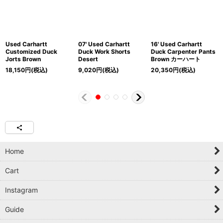
Used Carhartt
07' Used Carhartt
16' Used Carhartt
Customized Duck
Duck Work Shorts
Duck Carpenter Pants
Jorts Brown
Desert
Brown カーハート
18,150
円
(税込)
9,020
円
(税込)
20,350
円
(税込)
Home
Cart
Instagram
Guide