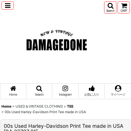
Search
CART
Home
Search
Instagram
お気に入り
マイページ
Home
>
USED＆VINTAGE CLOTHING
>
TEE
>
00s Used Harley-Davidson Print Tee made in USA
00s Used Harley-Davidson Print Tee made in USA