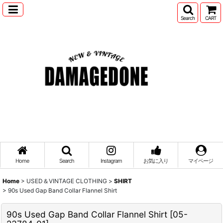
Search
CART
Home
Search
Instagram
お気に入り
マイページ
Home
>
USED＆VINTAGE CLOTHING
>
SHIRT
>
90s Used Gap Band Collar Flannel Shirt
90s Used Gap Band Collar Flannel Shirt
[
05-