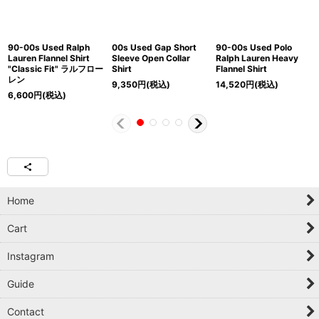
90-00s Used Ralph
00s Used Gap Short
90-00s Used Polo
Lauren Flannel Shirt
Sleeve Open Collar
Ralph Lauren Heavy
"Classic Fit" ラルフロー
Shirt
Flannel Shirt
レン
9,350
円
(税込)
14,520
円
(税込)
6,600
円
(税込)
Home
Cart
Instagram
Guide
Contact