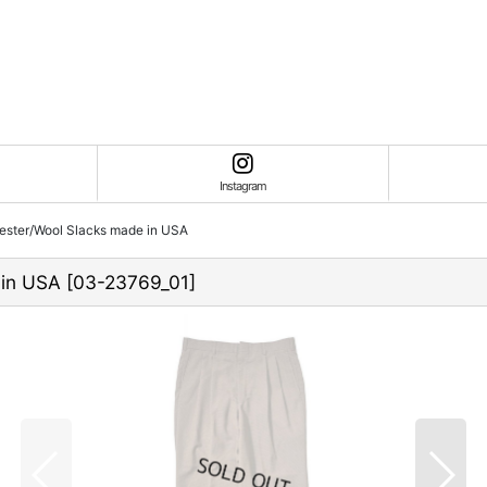
Instagram
ester/Wool Slacks made in USA
 in USA
[
03-23769_01
]