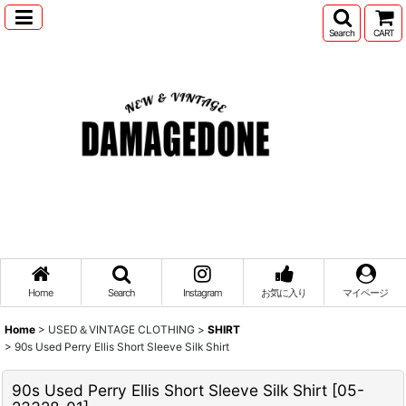
Search
CART
Home
Search
Instagram
お気に入り
マイページ
Home
>
USED＆VINTAGE CLOTHING
>
SHIRT
>
90s Used Perry Ellis Short Sleeve Silk Shirt
90s Used Perry Ellis Short Sleeve Silk Shirt
[
05-