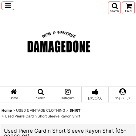
Search
CART
Home
Search
Instagram
お気に入り
マイページ
Home
>
USED＆VINTAGE CLOTHING
>
SHIRT
>
Used Pierre Cardin Short Sleeve Rayon Shirt
Used Pierre Cardin Short Sleeve Rayon Shirt
[
05-