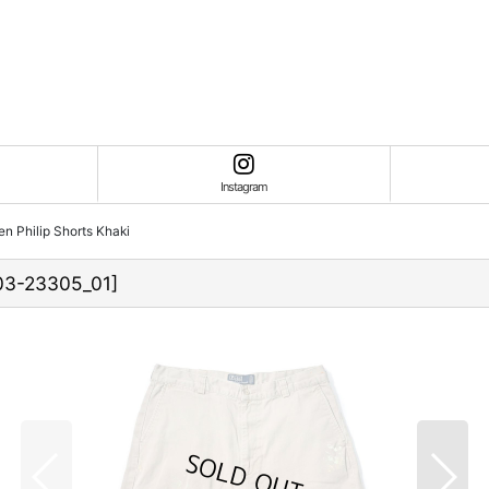
Instagram
n Philip Shorts Khaki
03-23305_01
]