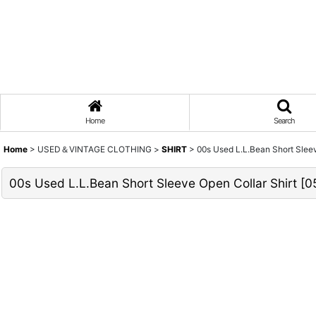
Home
Search
Home
>
USED＆VINTAGE CLOTHING
>
SHIRT
>
00s Used L.L.Bean Short Sleev
00s Used L.L.Bean Short Sleeve Open Collar Shirt
[
0