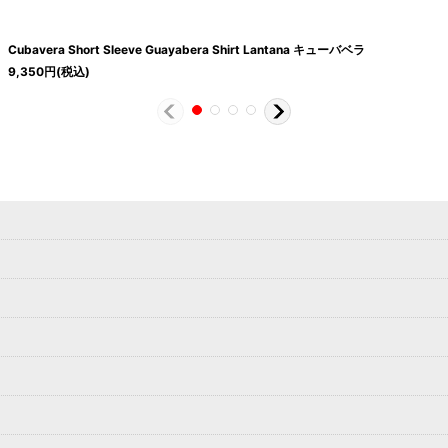
Cubavera Short Sleeve Guayabera Shirt Lantana キューバベラ
9,350
円
(税込)