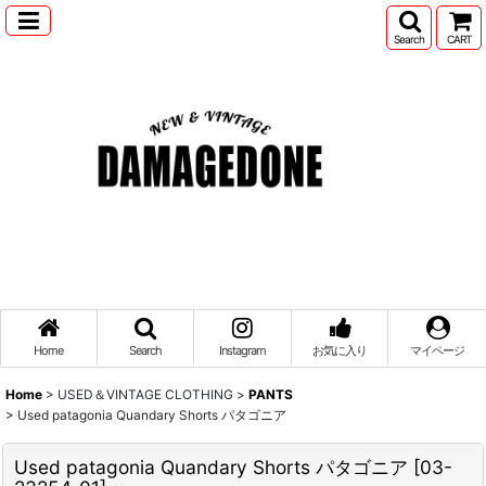
Search
CART
Home
Search
Instagram
お気に入り
マイページ
Home
>
USED＆VINTAGE CLOTHING
>
PANTS
>
Used patagonia Quandary Shorts パタゴニア
Used patagonia Quandary Shorts パタゴニア
[
03-