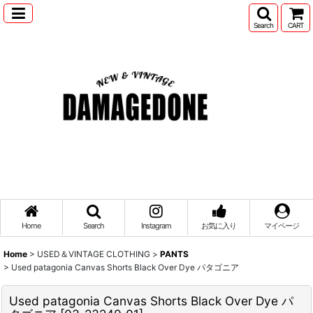
Search
CART
Home
Search
Instagram
お気に入り
マイページ
Home
>
USED＆VINTAGE CLOTHING
>
PANTS
>
Used patagonia Canvas Shorts Black Over Dye パタゴニア
Used patagonia Canvas Shorts Black Over Dye パ