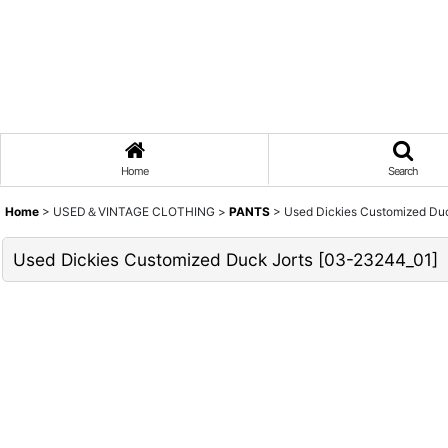
Home
Search
Home
>
USED＆VINTAGE CLOTHING
>
PANTS
>
Used Dickies Customized Duc
Used Dickies Customized Duck Jorts
[
03-23244_01
]