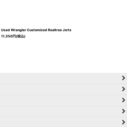
Used Wrangler Customized Realtree Jorts
11,550
円
(税込)