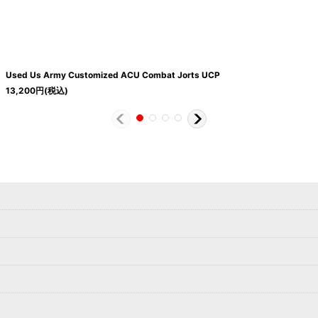
Used Us Army Customized ACU Combat Jorts UCP
13,200
円
(税込)