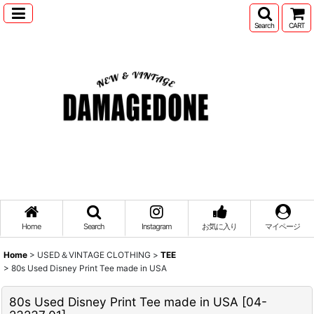
Search
CART
Home
Search
Instagram
お気に入り
マイページ
Home
>
USED＆VINTAGE CLOTHING
>
TEE
>
80s Used Disney Print Tee made in USA
80s Used Disney Print Tee made in USA
[
04-