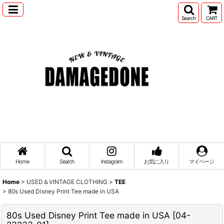
Search
CART
Home
Search
Instagram
お気に入り
マイページ
Home
>
USED＆VINTAGE CLOTHING
>
TEE
>
80s Used Disney Print Tee made in USA
80s Used Disney Print Tee made in USA
[
04-