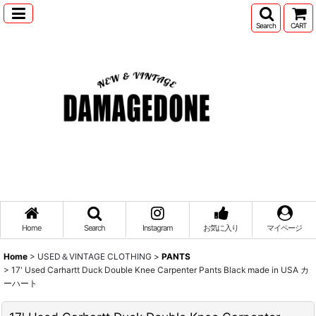
Search
CART
Home
Search
Instagram
お気に入り
マイページ
Home
>
USED＆VINTAGE CLOTHING
>
PANTS
>
17' Used Carhartt Duck Double Knee Carpenter Pants Black made in USA カ
ーハート