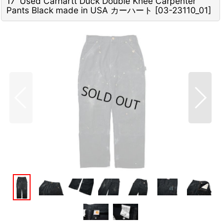
17' Used Carhartt Duck Double Knee Carpenter
Pants Black made in USA カーハート
[
03-23110_01
]