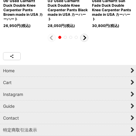
06' Used Carhartt
03' Used Carhartt
Used Carhartt Sun
Duck Double Knee
Duck Double Knee
Fade Duck Double
Carpenter Pants
Carpenter Pants Black
Knee Carpenter Pants
Brown made in USA カ
made in USA カーハー
made in USA カーハー
ーハート
ト
ト
26,950
円
(税込)
28,050
円
(税込)
30,800
円
(税込)
Home
Cart
Instagram
Guide
Contact
特定商取引法表示