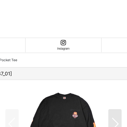
Instagram
 Pocket Tee
7_01
]