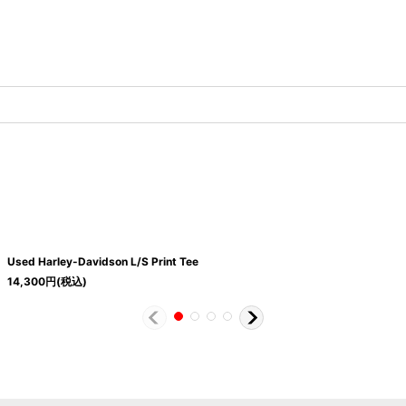
Used Harley-Davidson L/S Print Tee
14,300
円
(税込)