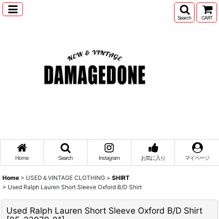
Search
CART
Home
Search
Instagram
お気に入り
マイページ
Home
>
USED＆VINTAGE CLOTHING
>
SHIRT
>
Used Ralph Lauren Short Sleeve Oxford B/D Shirt
Used Ralph Lauren Short Sleeve Oxford B/D Shirt