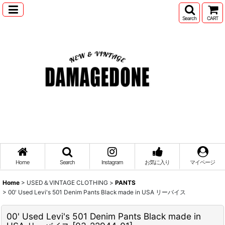
Search
CART
Home
Search
Instagram
お気に入り
マイページ
Home
>
USED＆VINTAGE CLOTHING
>
PANTS
>
00' Used Levi's 501 Denim Pants Black made in USA リーバイス
00' Used Levi's 501 Denim Pants Black made in