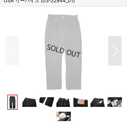
USA リーバイス
[
03-22944_01
]