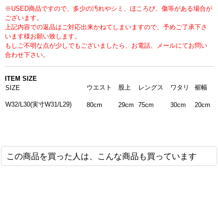
※USED商品ですので、多少の汚れやシミ、ほころび、傷等がある場合が
ございます。
上記内容での返品はご対応出来かねてしまいますので、予めご了承下さ
います様お願い致します。
もしご不明な点が少しでもございましたら、お電話、メールにてお問い
合わせ下さい。
ITEM SIZE
ウエスト
股上
レングス
ワタリ
裾幅
SIZE
W32/L30(実寸W31
/L29)
80cm
29cm
75cm
30cm
20cm
この商品を買った人は、こんな商品も買っています