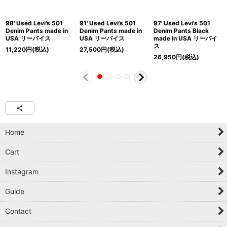
98' Used Levi's 501
91' Used Levi's 501
97' Used Levi's 501
Denim Pants made in
Denim Pants made in
Denim Pants Black
USA リーバイス
USA リーバイス
made in USA リーバイ
ス
11,220
円
(税込)
27,500
円
(税込)
26,950
円
(税込)
Home
Cart
Instagram
Guide
Contact