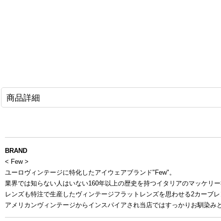
商品詳細
BRAND
< Few >
ユーロヴィンテージに特化したアイウェアブランド"Few"。
業界では知らない人はいない160年以上の歴史を持つ
イタリアのマッケリー
レンズも特注で生産した
ヴィンテージフラットレンズを思わせる2カーブレ
アメリカンヴィンテージからインスパイアされ
当店ではすっかりお馴染み