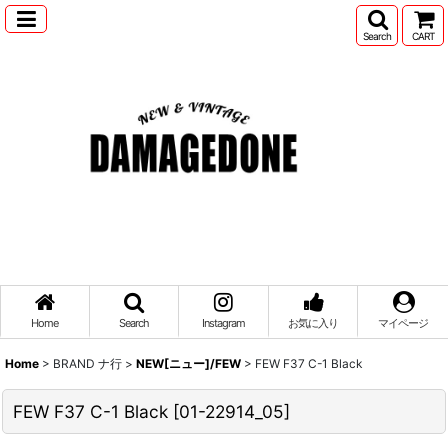
Search
CART
Home
Search
Instagram
お気に入り
マイページ
Home
>
BRAND ナ行
>
NEW[ニュー]/FEW
>
FEW F37 C-1 Black
FEW F37 C-1 Black
[
01-22914_05
]