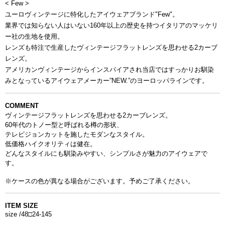
< Few >
ユーロヴィンテージに特化したアイウェアブランド"Few"。
業界では知らない人はいない160年以上の歴史を持つ
イタリアのマッケリ
ー社の生地を使用。
レンズも特注で生産した
ヴィンテージフラットレンズを思わせる2カーブ
レンズ。
アメリカンヴィンテージからインスパイアされ
当店ではすっかりお馴染
みとなっている
アイウェアメーカー”NEW.”のヨーロッパラインです。
COMMENT
ヴィンテージフラットレンズを思わせる2カーブレンズ。
60年代のトノー型と呼ばれる樽の形状、
テレビジョンカットを施したモダンなスタイル。
低価格ハイクオリティは健在。
どんなスタイルにも馴染みやすい、
シンプルさが魅力のアイウェアで
す。
※ケースの色が異なる場合がございます。予めご了承ください。
ITEM SIZE
size /48□24-145