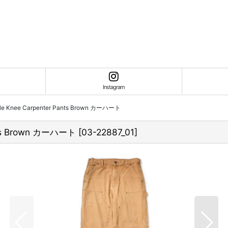
Instagram
uble Knee Carpenter Pants Brown カーハート
ants Brown カーハート
[
03-22887_01
]