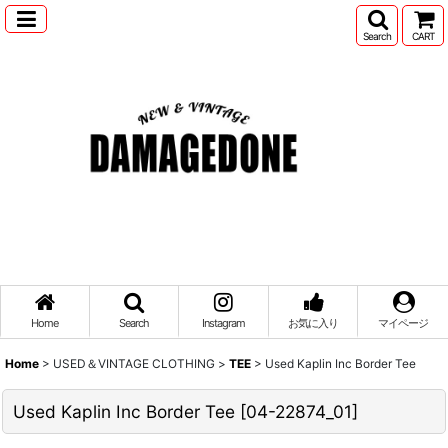
Search
CART
Home
Search
Instagram
お気に入り
マイページ
Home
>
USED＆VINTAGE CLOTHING
>
TEE
>
Used Kaplin Inc Border Tee
Used Kaplin Inc Border Tee
[
04-22874_01
]