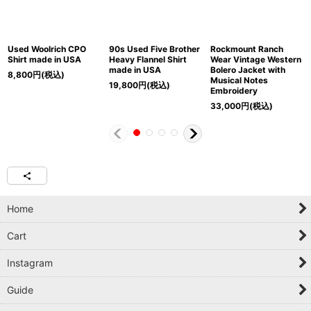
Used Woolrich CPO
90s Used Five Brother
Rockmount Ranch
Shirt made in USA
Heavy Flannel Shirt
Wear Vintage Western
made in USA
Bolero Jacket with
8,800
円
(税込)
Musical Notes
19,800
円
(税込)
Embroidery
33,000
円
(税込)
Home
Cart
Instagram
Guide