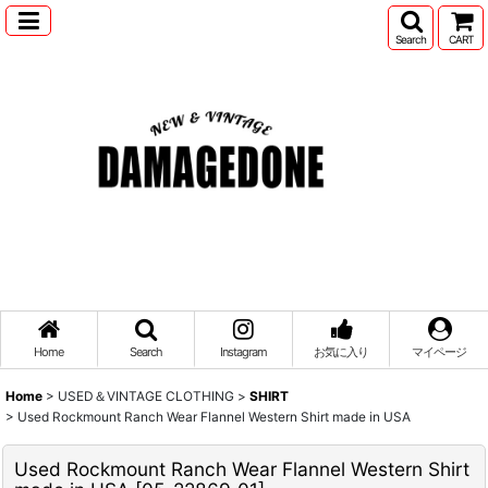
Search
CART
Home
Search
Instagram
お気に入り
マイページ
Home
>
USED＆VINTAGE CLOTHING
>
SHIRT
>
Used Rockmount Ranch Wear Flannel Western Shirt made in USA
Used Rockmount Ranch Wear Flannel Western Shirt