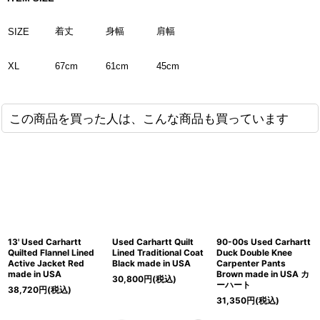
着丈
身幅
肩幅
SIZE
XL
67cm
61cm
45cm
この商品を買った人は、こんな商品も買っています
13' Used Carhartt
Used Carhartt Quilt
90-00s Used Carhartt
Quilted Flannel Lined
Lined Traditional Coat
Duck Double Knee
Active Jacket Red
Black made in USA
Carpenter Pants
made in USA
Brown made in USA カ
30,800
円
(税込)
ーハート
38,720
円
(税込)
31,350
円
(税込)