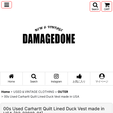
Search
CART
Home
Search
Instagram
お気に入り
マイページ
Home
>
USED＆VINTAGE CLOTHING
>
OUTER
>
00s Used Carhartt Quilt Lined Duck Vest made in USA
00s Used Carhartt Quilt Lined Duck Vest made in