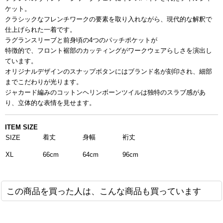
ケット。
クラシックなフレンチワークの要素を取り入れながら、
現代的な解釈で
仕上げられた一着です。
ラグランスリーブと前身頃の4つのパッチポケットが
特徴的で、フロント裾部のカッティングがワークウェア
らしさを演出し
ています。
オリジナルデザインのスナップボタンにはブランド名が
刻印され、細部
までこだわりが光ります。
ジャカード編みのコットンヘリンボーンツイルは
独特のスラブ感があ
り、立体的な表情を見せます。
ITEM SIZE
着丈
身幅
裄丈
SIZE
XL
64cm
96cm
66cm
この商品を買った人は、こんな商品も買っています