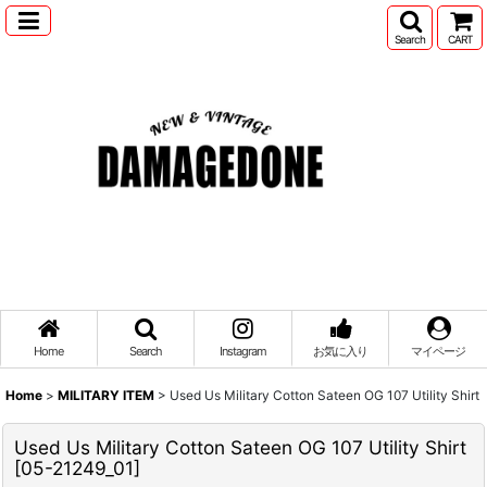
Search
CART
Home
Search
Instagram
お気に入り
マイページ
Home
>
MILITARY ITEM
>
Used Us Military Cotton Sateen OG 107 Utility Shirt
Used Us Military Cotton Sateen OG 107 Utility Shirt
[
05-21249_01
]