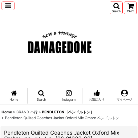
Search
CART
Home
Search
Instagram
お気に入り
マイページ
Home
>
BRAND ハ行
>
PENDLETON［ペンドルトン］
>
Pendleton Quilted Coaches Jacket Oxford Mix Ombre ペンドルトン
Pendleton Quilted Coaches Jacket Oxford Mix