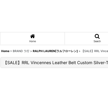
Home
Search
Home
>
BRAND ラ行
>
RALPH LAUREN[ラルフローレン]
>
【SALE】RRL Vincen
【SALE】RRL Vincennes Leather Belt Custom Silv