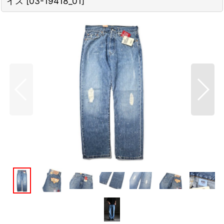
イス
[
03-19418_01
]