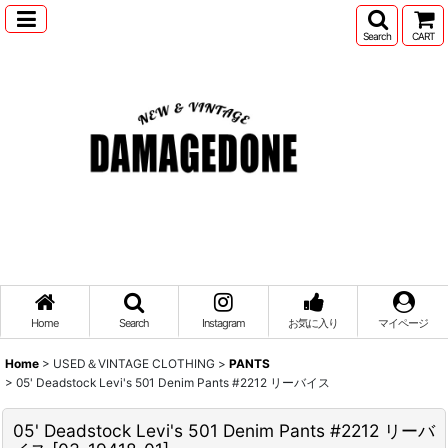
Search
CART
Home
Search
Instagram
お気に入り
マイページ
Home
>
USED＆VINTAGE CLOTHING
>
PANTS
>
05' Deadstock Levi's 501 Denim Pants #2212 リーバイス
05' Deadstock Levi's 501 Denim Pants #2212 リーバ