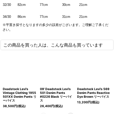
82cm
77cm
30cm
21cm
32/30
86cm
77cm
31cm
21cm
34/30
※平置き採寸となりますの多少の誤差がございます。ご理解ご了承くだ
さい。
この商品を買った人は、こんな商品も買っています
Deadstock Levi's
09' Deadstock Levi's
Deadstock Levi's 569
Vintage Clothing 1955
501 Denim Pants
Denim Pants Reactive
501XX Denim Pants リ
#0226 Black リーバイ
Dye Brown リーバイス
ーバイス
ス
13,200
円
(税込)
38,500
円
(税込)
26,400
円
(税込)