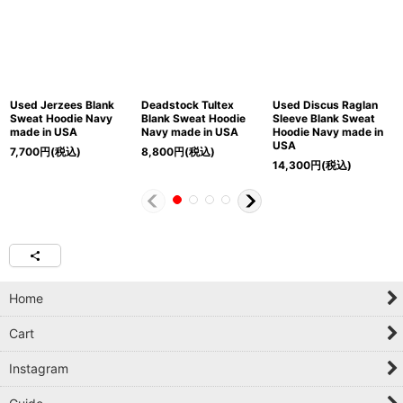
Used Jerzees Blank
Deadstock Tultex
Used Discus Raglan
Sweat Hoodie Navy
Blank Sweat Hoodie
Sleeve Blank Sweat
made in USA
Navy made in USA
Hoodie Navy made in
USA
7,700
円
(税込)
8,800
円
(税込)
14,300
円
(税込)
Home
Cart
Instagram