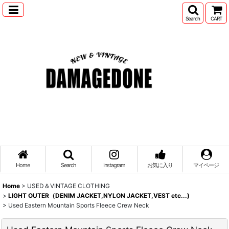
Search
CART
Home
Search
Instagram
お気に入り
マイページ
Home
>
USED＆VINTAGE CLOTHING
>
LIGHT OUTER（DENIM JACKET,NYLON JACKET,VEST etc...)
>
Used Eastern Mountain Sports Fleece Crew Neck