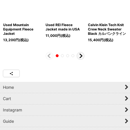
Used Mountain
Used REI Fleece
Calvin Klein Tech Knit
Equipment Fleece
Jacket made in USA
Crew Neck Sweater
Jacket
Black カルバンクライン
11,000
円
(税込)
13,200
円
(税込)
15,400
円
(税込)
Home
Cart
Instagram
Guide