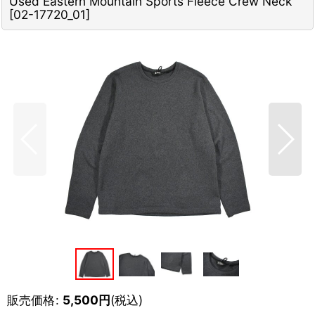
Used Eastern Mountain Sports Fleece Crew Neck
[
02-17720_01
]
販売価格
:
5,500
円
(税込)