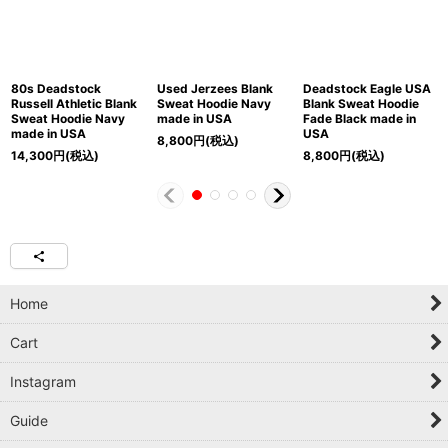
80s Deadstock
Used Jerzees Blank
Deadstock Eagle USA
Russell Athletic Blank
Sweat Hoodie Navy
Blank Sweat Hoodie
Sweat Hoodie Navy
made in USA
Fade Black made in
made in USA
USA
8,800
円
(税込)
14,300
円
(税込)
8,800
円
(税込)
Home
Cart
Instagram
Guide