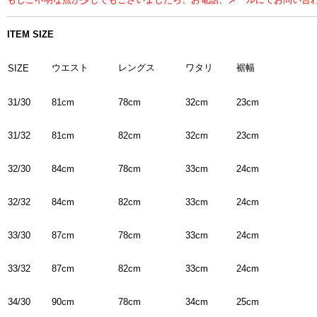
ITEM SIZE
ウエスト
レングス
ワタリ
裾幅
SIZE
81cm
78cm
32cm
23cm
31/30
81cm
82cm
32cm
23cm
31/32
84cm
78cm
33cm
24cm
32/30
84cm
82cm
33cm
24cm
32/32
87cm
78cm
33cm
24cm
33/30
87cm
82cm
33cm
24cm
33/32
90cm
78cm
34cm
25cm
34/30