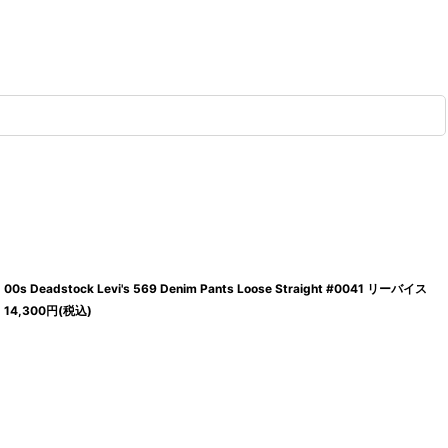
00s Deadstock Levi's 569 Denim Pants Loose Straight #0041 リーバイス
14,300
円
(税込)