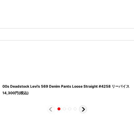
00s Deadstock Levi's 569 Denim Pants Loose Straight #4258 リーバイス
14,300
円
(税込)