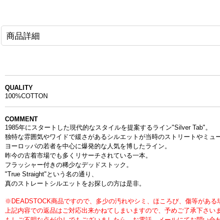
商品詳細
QUALITY
100%COTTON
COMMENT
1985年にスタートした現代的なスタイルを提案するライン
"Silver Tab"。
独特な雰囲気やワイドで緩さがあるシルエットが当時のストリートやミュ
ヨーロッパの若者を中心に爆発的な人気を博したライン。
昨今の古着市場でも多くリサーチされている一本。
フラッシャー付きの稀少なデッドストック。
"True Straight"という名の通り、
真のストレートシルエットをお探しの方は是非。
※DEADSTOCK商品ですので、多少の汚れやシミ、ほころび、傷等があ
上記内容での返品はご対応出来かねてしまいますので、予めご了承下さい
もしご不明な点が少しでもございましたら、お電話、メールにてお問い合