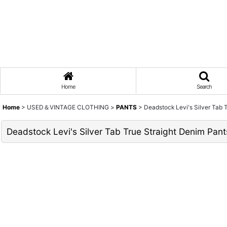
Home
Search
Home
>
USED＆VINTAGE CLOTHING
>
PANTS
>
Deadstock Levi's Silver Ta
Deadstock Levi's Silver Tab True Straight Denim