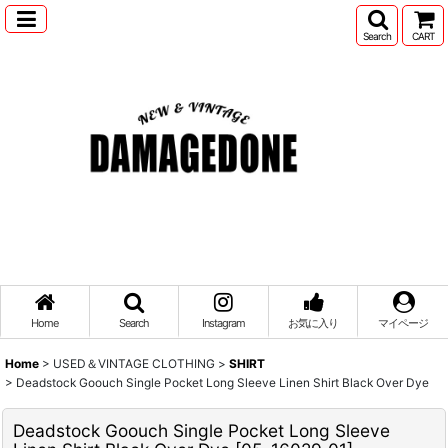
Search
CART
Home
Search
Instagram
お気に入り
マイページ
Home
>
USED＆VINTAGE CLOTHING
>
SHIRT
>
Deadstock Goouch Single Pocket Long Sleeve Linen Shirt Black Over Dye
Deadstock Goouch Single Pocket Long Sleeve