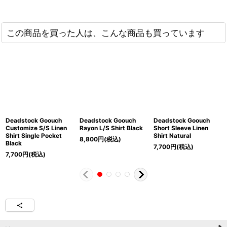
この商品を買った人は、こんな商品も買っています
Deadstock Goouch
Deadstock Goouch
Deadstock Goouch
Customize S/S Linen
Rayon L/S Shirt Black
Short Sleeve Linen
Shirt Single Pocket
Shirt Natural
8,800
円
(税込)
Black
7,700
円
(税込)
7,700
円
(税込)