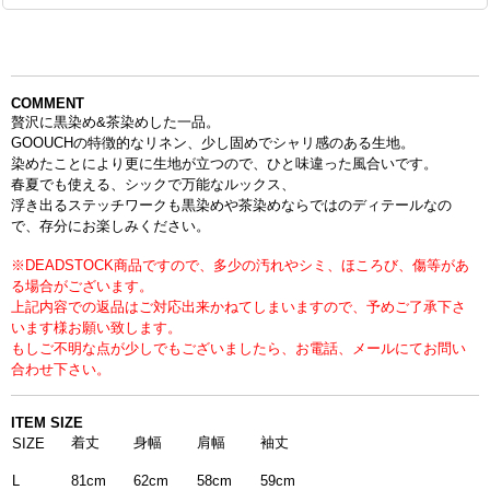
COMMENT
贅沢に黒染め&茶染めした一品。
GOOUCHの特徴的なリネン、少し固めでシャリ感のある生地。
染めたことにより更に生地が立つので、ひと味違った風合いです。
春夏でも使える、シックで万能なルックス、
浮き出るステッチワークも黒染めや茶染めならではのディテールなの
で、存分にお楽しみください。
※DEADSTOCK商品ですので、多少の汚れやシミ、ほころび、傷等があ
る場合がございます。
上記内容での返品はご対応出来かねてしまいますので、予めご了承下さ
います様お願い致します。
もしご不明な点が少しでもございましたら、お電話、メールにてお問い
合わせ下さい。
ITEM SIZE
着丈
身幅
肩幅
袖丈
SIZE
81cm
62cm
58cm
59cm
L