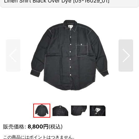
Linen Shirt Black Over Dye
[
05-16029_01
]
販売価格
:
8,800
円
(税込)
この商品にはポイントはつきません。