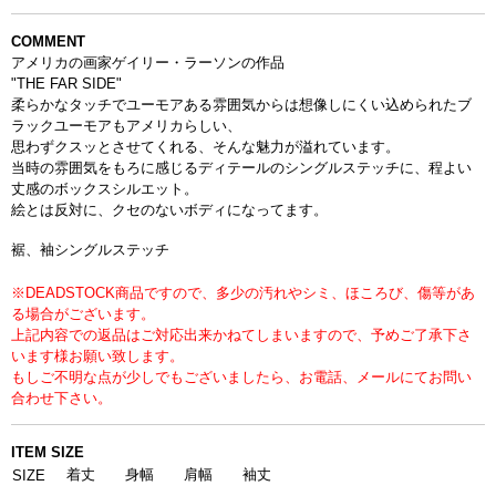
COMMENT
アメリカの画家ゲイリー・ラーソンの作品
"THE FAR SIDE"
柔らかなタッチでユーモアある雰囲気からは想像しにくい
込められたブ
ラックユーモアもアメリカらしい、
思わずクスッとさせてくれる、
そんな魅力が溢れています。
当時の雰囲気をもろに感じる
ディテールのシングルステッチに、
程よい
丈感のボックスシルエット。
絵とは反対に、クセのないボディになってます。
裾、袖シングルステッチ
※DEADSTOCK商品ですので、多少の汚れやシミ、ほころび、傷等があ
る場合がございます。
上記内容での返品はご対応出来かねてしまいますので、予めご了承下さ
います様お願い致します。
もしご不明な点が少しでもございましたら、お電話、メールにてお問い
合わせ下さい。
ITEM SIZE
着丈
身幅
肩幅
袖丈
SIZE