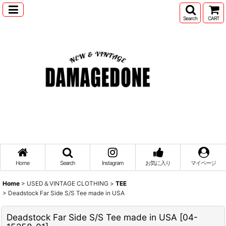
Search
CART
Home
Search
Instagram
お気に入り
マイページ
Home
>
USED＆VINTAGE CLOTHING
>
TEE
>
Deadstock Far Side S/S Tee made in USA
Deadstock Far Side S/S Tee made in USA
[
04-