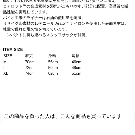
850フィルの第三者認証基準を満たして調達されたダウンに加え、
コアロフト™の合成素材を湿気がこもりやすい部分に配置。高品質な断
熱性能を実現しています。
バイオ由来のライナーは石油の使用量を削減。
リサイクル素材の15デニール Arato™ ナイロンを使用した表面素材は、
軽量で優れた耐久性を備えています。
コンパクトに持ち運べるスタッフサックが付属
。
ITEM SIZE
着丈
身幅
肩幅
SIZE
M
70cm
56cm
46cm
L
72cm
59cm
48cm
XL
74cm
62cm
51cm
この商品を買った人は、こんな商品も買っています