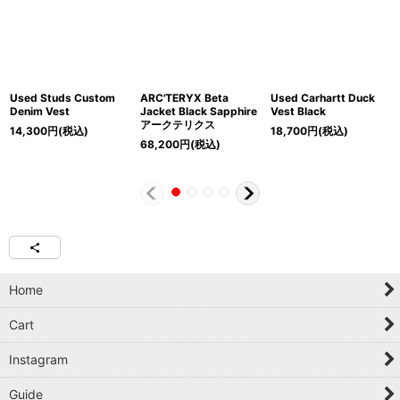
Used Studs Custom
ARC'TERYX Beta
Used Carhartt Duck
Denim Vest
Jacket Black Sapphire
Vest Black
アークテリクス
14,300
円
(税込)
18,700
円
(税込)
68,200
円
(税込)
Home
Cart
Instagram
Guide