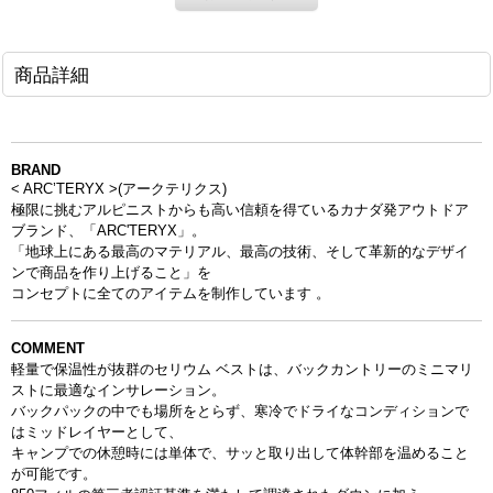
商品詳細
BRAND
< ARC’TERYX >(アークテリクス)
極限に挑むアルピニストからも高い信頼を得ている
カナダ発アウトドア
ブランド、「ARC'TERYX」。
「地球上にある最高のマテリアル、最高の技術、
そして革新的なデザイ
ンで商品を作り上げること」を
コンセプトに全てのアイテムを制作しています 。
COMMENT
軽量で保温性が抜群のセリウム ベストは、バックカントリーのミニマリ
ストに最適なインサレーション。
バックパックの中でも場所をとらず、寒冷でドライなコンディションで
はミッドレイヤーとして、
キャンプでの休憩時には単体で、サッと取り出して体幹部を温めること
が可能です。