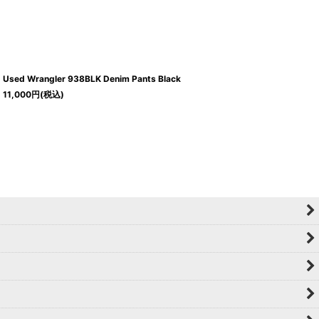
Used Wrangler 938BLK Denim Pants Black
11,000
円
(税込)