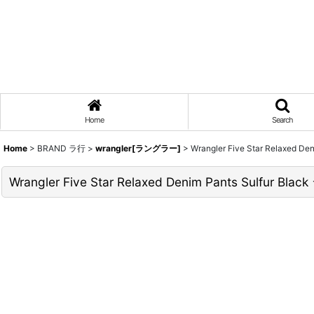
Home
Search
Home
>
BRAND ラ行
>
wrangler[ラングラー]
>
Wrangler Five Star Relaxed D
Wrangler Five Star Relaxed Denim Pants Sulfur B