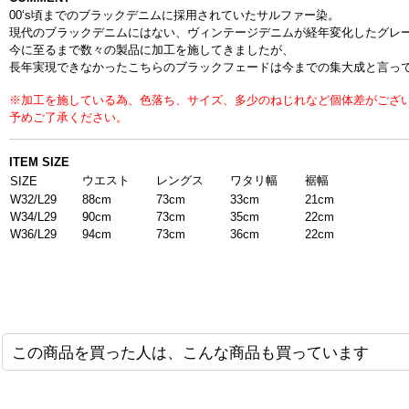
00
‘
s
頃までのブラックデニムに採用されていたサルファー染。
現代のブラックデニムにはない、ヴィンテージデニムが経年変化したグレ
今に至るまで数々の製品に加工を施してきましたが、
長年実現できなかったこちらのブラックフェードは今までの集大成と言っ
※加工を施している為、色落ち、サイズ、多少のねじれなど個体差がござ
予めご了承ください。
ITEM SIZE
ウエスト
レングス
ワタリ幅
裾幅
SIZE
W32/L29
88cm
73cm
33cm
21cm
W34/L29
90cm
73cm
35cm
22cm
W36/L29
94cm
73cm
36cm
22cm
この商品を買った人は、こんな商品も買っています