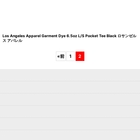
Los Angeles Apparel Garment Dye 6.5oz L/S Pocket Tee Black ロサンゼル
ス アパレル
«
前
1
2