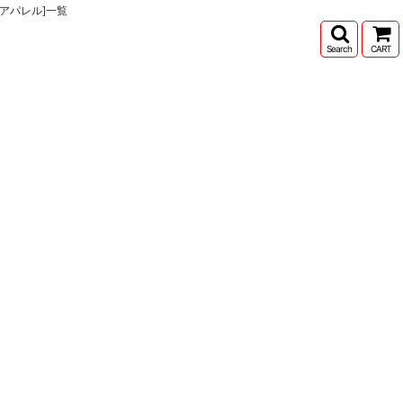
ス アパレル]一覧
Search
CART