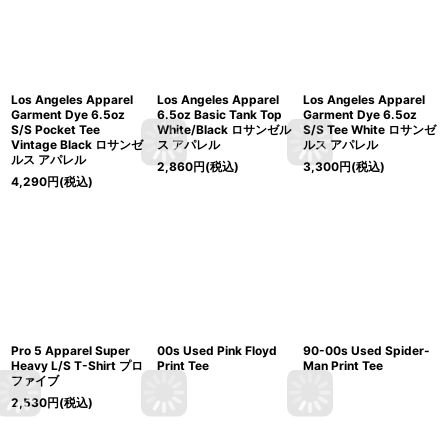
Los Angeles Apparel
Los Angeles Apparel
Los Angeles Apparel
Garment Dye 6.5oz
6.5oz Basic Tank Top
Garment Dye 6.5oz
S/S Pocket Tee
White/Black ロサンゼル
S/S Tee White ロサンゼ
Vintage Black ロサンゼ
ス アパレル
ルス アパレル
ルス アパレル
2,860
円
(税込)
3,300
円
(税込)
4,290
円
(税込)
Pro 5 Apparel Super
00s Used Pink Floyd
90-00s Used Spider-
Heavy L/S T-Shirt プロ
Print Tee
Man Print Tee
ファイブ
2,530
円
(税込)