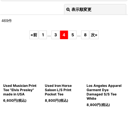
表示順変更
閉じる
469
件
表示数
:
«
前
1
...
3
4
5
...
8
次
»
在庫あり
並び順
:
絞り込む
Used Musician Print
Used Iron Horse
Los Angeles Apparel
Tee "Elvis Presley"
Saloon L/S Print
Garment Dye
made in USA
Pocket Tee
Damaged S/S Tee
White
6,600
円
(税込)
8,800
円
(税込)
8,800
円
(税込)