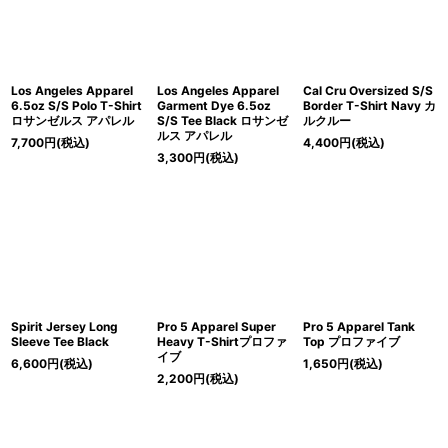
Los Angeles Apparel
Los Angeles Apparel
Cal Cru Oversized S/S
6.5oz S/S Polo T-Shirt
Garment Dye 6.5oz
Border T-Shirt Navy カ
ロサンゼルス アパレル
S/S Tee Black ロサンゼ
ルクルー
ルス アパレル
7,700
円
(税込)
4,400
円
(税込)
3,300
円
(税込)
Spirit Jersey Long
Pro 5 Apparel Super
Pro 5 Apparel Tank
Sleeve Tee Black
Heavy T-Shirtプロファ
Top プロファイブ
イブ
6,600
円
(税込)
1,650
円
(税込)
2,200
円
(税込)