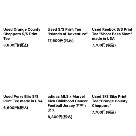
Used Orange County
Used S/S Print Tee
Used Reebok S/S Print
Choppers S/S Print
"Islands of Adventure"
Tee "Shoot Pass Slam"
Tee
made in USA
17,600
円
(税込)
8,800
円
(税込)
7,700
円
(税込)
Used Perry Ellis S/S
adidas MLS x Marvel
Used S/S Bike Print
Print Tee made in USA
Kick Childhood Cancer
Tee "Orange County
Football Jersey アディ
Choppers"
6,600
円
(税込)
ダス
7,700
円
(税込)
8,800
円
(税込)