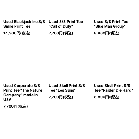
Used Blackjack Inc S/S
Used S/S Print Tee
Used S/S Print Tee
Smile Print Tee
"Call of Duty"
"Blue Man Group"
14,300
円
(税込)
7,700
円
(税込)
8,800
円
(税込)
Used Corporate S/S
Used Skull Print S/S
Used Skull Print S/S
Print Tee "The Nature
Tee "Los Suns"
Tee "Raider Die Hard"
Company" made in
7,700
円
(税込)
8,800
円
(税込)
USA
7,700
円
(税込)