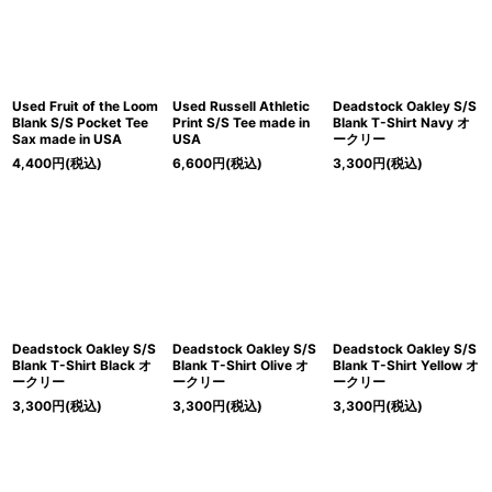
Used Fruit of the Loom
Used Russell Athletic
Deadstock Oakley S/S
Blank S/S Pocket Tee
Print S/S Tee made in
Blank T-Shirt Navy オ
Sax made in USA
USA
ークリー
4,400
円
(税込)
6,600
円
(税込)
3,300
円
(税込)
Deadstock Oakley S/S
Deadstock Oakley S/S
Deadstock Oakley S/S
Blank T-Shirt Black オ
Blank T-Shirt Olive オ
Blank T-Shirt Yellow オ
ークリー
ークリー
ークリー
3,300
円
(税込)
3,300
円
(税込)
3,300
円
(税込)