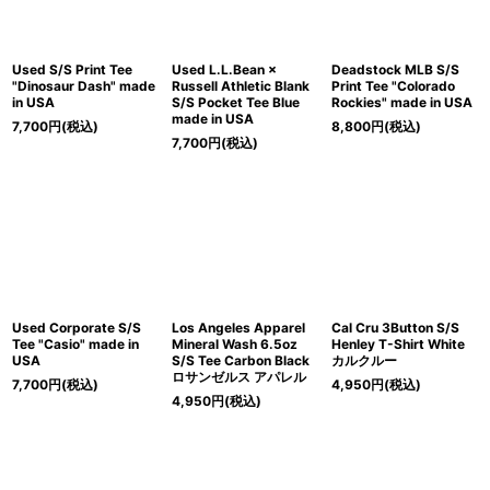
Used S/S Print Tee
Used L.L.Bean ×
Deadstock MLB S/S
"Dinosaur Dash" made
Russell Athletic Blank
Print Tee "Colorado
in USA
S/S Pocket Tee Blue
Rockies" made in USA
made in USA
7,700
円
(税込)
8,800
円
(税込)
7,700
円
(税込)
Used Corporate S/S
Los Angeles Apparel
Cal Cru 3Button S/S
Tee "Casio" made in
Mineral Wash 6.5oz
Henley T-Shirt White
USA
S/S Tee Carbon Black
カルクルー
ロサンゼルス アパレル
7,700
円
(税込)
4,950
円
(税込)
4,950
円
(税込)