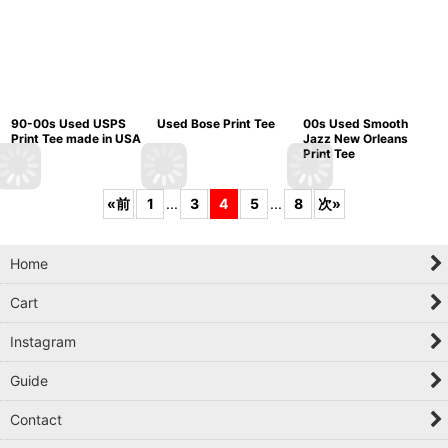
90-00s Used USPS
Used Bose Print Tee
00s Used Smooth
Print Tee made in USA
Jazz New Orleans
Print Tee
«
前
1
...
3
4
5
...
8
次
»
Home
Cart
Instagram
Guide
Contact