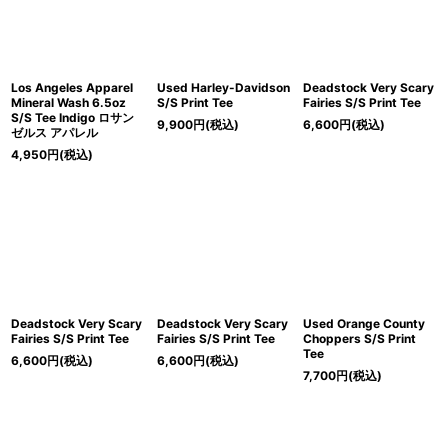
Los Angeles Apparel
Used Harley-Davidson
Deadstock Very Scary
Mineral Wash 6.5oz
S/S Print Tee
Fairies S/S Print Tee
S/S Tee Indigo ロサン
9,900
円
(税込)
6,600
円
(税込)
ゼルス アパレル
4,950
円
(税込)
Deadstock Very Scary
Deadstock Very Scary
Used Orange County
Fairies S/S Print Tee
Fairies S/S Print Tee
Choppers S/S Print
Tee
6,600
円
(税込)
6,600
円
(税込)
7,700
円
(税込)