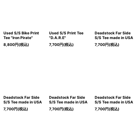
Used S/S Bike Print
Used S/S Print Tee
Deadstock Far Side
Tee "Iron Pirate"
"D.A.R.E"
S/S Tee made in USA
8,800
円
(税込)
7,700
円
(税込)
7,700
円
(税込)
Deadstock Far Side
Deadstock Far Side
Deadstock Far Side
S/S Tee made in USA
S/S Tee made in USA
S/S Tee made in USA
7,700
円
(税込)
7,700
円
(税込)
7,700
円
(税込)